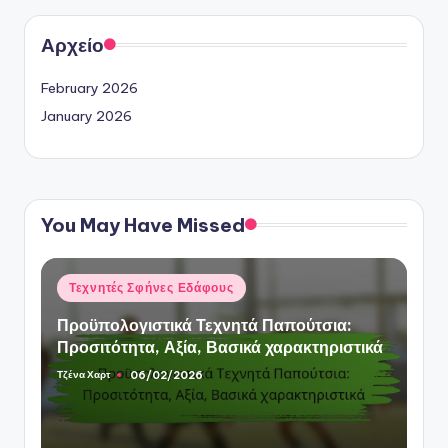
Αρχείο
February 2026
January 2026
You May Have Missed
Posted
Τεχνητές Σφήνες Εδάφους
in
Προϋπολογιστικά Τεχνητά Παπούτσια:
Προσιτότητα, Αξία, Βασικά χαρακτηριστικά
Τζένα Χαρτ
06/02/2026
Posted
by