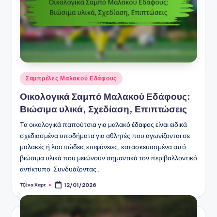
Οικολογικά Τεχνητά Παπούτσια Εδάφους: Βιωσιμ
09/01/2026
Πολυλειτουργικά Σταθερά Παπούτσια: Χρήση σε
09/01/2026
Σαμπρέλες Στερεού Εδάφους: Πρόσφυση, Σταθερ
08/01/2026
Posted
Σαμπρέλες Μαλακού Εδάφους
in
Οικολογικά Σαμπό Μαλακού Εδάφους:
Βιώσιμα υλικά, Σχεδίαση, Επιπτώσεις
Τα οικολογικά παπούτσια για μαλακό έδαφος είναι ειδικά
σχεδιασμένα υποδήματα για αθλητές που αγωνίζονται σε
μαλακές ή λασπώδεις επιφάνειες, κατασκευασμένα από
βιώσιμα υλικά που μειώνουν σημαντικά τον περιβαλλοντικό
αντίκτυπο. Συνδυάζοντας…
Τζένα Χαρτ
12/01/2026
Posted
by