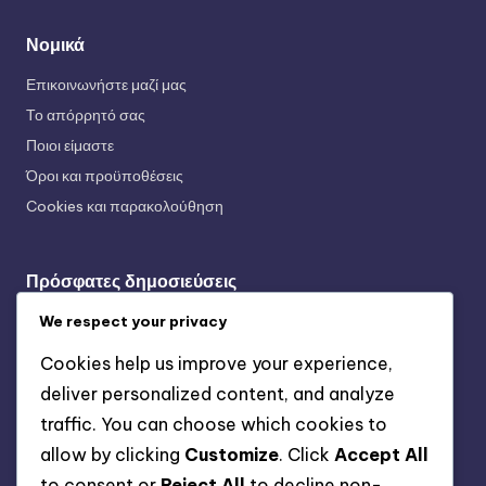
Νομικά
Επικοινωνήστε μαζί μας
Το απόρρητό σας
Ποιοι είμαστε
Όροι και προϋποθέσεις
Cookies και παρακολούθηση
Πρόσφατες δημοσιεύσεις
Προϋπολογιστικά Τεχνητά Παπούτσια: Προσιτότητα, Αξία,
We respect your privacy
Βασικά χαρακτηριστικά
Cookies help us improve your experience,
Τεχνητές Σφήνες Εδάφους: Πρόσφυση, Συμβατότητα
deliver personalized content, and analyze
επιφάνειας, Σχεδίαση
traffic. You can choose which cookies to
High-Top Firm Ground Cleats: Υποστήριξη στον
allow by clicking
Customize
. Click
Accept All
αστράγαλο, Προστασία, Έλεγχος
to consent or
Reject All
to decline non-