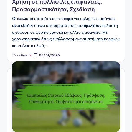
Χρήση σε πολλαπλές επιφάνειες,
Προσαρμοστικότητα, Σχεδίαση
Οι ευέλικτοι παπούτσια με καρφιά για σκληρές επιφάνειες
είναι εξειδικευμένα υποδήματα που εξασφαλίζουν βέλτιστη
απόδοση σε φυσικό γρασίδι και άλλες επιφάνειες. Με
χαρακτηριστικά όπως εναλλασσόμενα συστήματα καρφιών
και ευέλικτα υλικά,…
Τζένα Χαρτ
09/01/2026
Posted
by