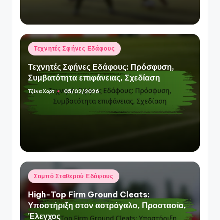
Posted
Τεχνητές Σφήνες Εδάφους
in
Τεχνητές Σφήνες Εδάφους: Πρόσφυση,
Συμβατότητα επιφάνειας, Σχεδίαση
Τζένα Χαρτ
05/02/2026
Posted
by
Posted
Σαμπό Σταθερού Εδάφους
in
High-Top Firm Ground Cleats:
Υποστήριξη στον αστράγαλο, Προστασία,
Έλεγχος