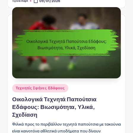
Τζένα Χαρτ
09/01/2026
Posted
by
Posted
Τεχνητές Σφήνες Εδάφους
in
Οικολογικά Τεχνητά Παπούτσια
Εδάφους: Βιωσιμότητα, Υλικά,
Σχεδίαση
Φιλικά προς το περιβάλλον τεχνητά παπούτσια με τακούνια
είναι καινοτόνα αθλητικά υποδήματα που δίνουν