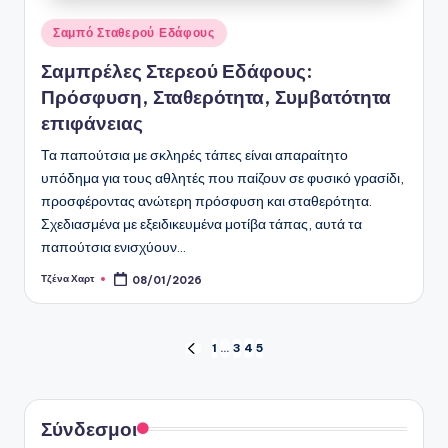
Posted
Σαμπό Σταθερού Εδάφους
in
Σαμπρέλες Στερεού Εδάφους:
Πρόσφυση, Σταθερότητα, Συμβατότητα
επιφάνειας
Τα παπούτσια με σκληρές τάπες είναι απαραίτητο
υπόδημα για τους αθλητές που παίζουν σε φυσικό γρασίδι,
προσφέροντας ανώτερη πρόσφυση και σταθερότητα.
Σχεδιασμένα με εξειδικευμένα μοτίβα τάπας, αυτά τα
παπούτσια ενισχύουν…
Τζένα Χαρτ
08/01/2026
Posted
by
Posts
1
…
3
4
5
PREVIOUS
PAGE
pagination
Σύνδεσμοι