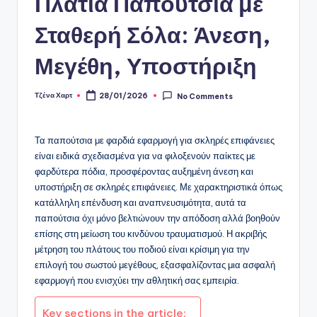
Πλατιά Παπούτσια με
Σταθερή Σόλα: Άνεση,
Μεγέθη, Υποστήριξη
Τζένα Χαρτ
28/01/2026
No Comments
Posted
by
Τα παπούτσια με φαρδιά εφαρμογή για σκληρές επιφάνειες
είναι ειδικά σχεδιασμένα για να φιλοξενούν παίκτες με
φαρδύτερα πόδια, προσφέροντας αυξημένη άνεση και
υποστήριξη σε σκληρές επιφάνειες. Με χαρακτηριστικά όπως
κατάλληλη επένδυση και αναπνευσιμότητα, αυτά τα
παπούτσια όχι μόνο βελτιώνουν την απόδοση αλλά βοηθούν
επίσης στη μείωση του κινδύνου τραυματισμού. Η ακριβής
μέτρηση του πλάτους του ποδιού είναι κρίσιμη για την
επιλογή του σωστού μεγέθους, εξασφαλίζοντας μια ασφαλή
εφαρμογή που ενισχύει την αθλητική σας εμπειρία.
Key sections in the article: