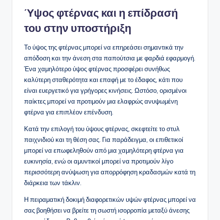
Ύψος φτέρνας και η επίδρασή
του στην υποστήριξη
Το ύψος της φτέρνας μπορεί να επηρεάσει σημαντικά την
απόδοση και την άνεση στα παπούτσια με φαρδιά εφαρμογή.
Ένα χαμηλότερο ύψος φτέρνας προσφέρει συνήθως
καλύτερη σταθερότητα και επαφή με το έδαφος, κάτι που
είναι ευεργετικό για γρήγορες κινήσεις. Ωστόσο, ορισμένοι
παίκτες μπορεί να προτιμούν μια ελαφρώς ανυψωμένη
φτέρνα για επιπλέον επένδυση.
Κατά την επιλογή του ύψους φτέρνας, σκεφτείτε το στυλ
παιχνιδιού και τη θέση σας. Για παράδειγμα, οι επιθετικοί
μπορεί να επωφεληθούν από μια χαμηλότερη φτέρνα για
ευκινησία, ενώ οι αμυντικοί μπορεί να προτιμούν λίγο
περισσότερη ανύψωση για απορρόφηση κραδασμών κατά τη
διάρκεια των τάκλιν.
Η πειραματική δοκιμή διαφορετικών υψών φτέρνας μπορεί να
σας βοηθήσει να βρείτε τη σωστή ισορροπία μεταξύ άνεσης