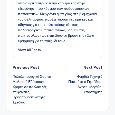
οποία έχει αφιερώσει την καριέρα της στην
εξερεύνηση του κόσμου των ποδοσφαιρικών
παπουτσιών. Με χρόνια εμπειρίας στη βιομηχανία
του αθλητισμού, παρέχει διορατικές κριτικές και
οδηγούς για τους τελευταίους τύπους
ποδοσφαιρικών παπουτσιών, βοηθώντας
παίκτες όλων των επιπέδων να βρουν την τέλεια
εφαρμογή για το παιχνίδι τους.
View All Posts
Post
Previous Post
Next Post
Πολυλειτουργικά Σαμπό
Φαρδιά Τεχνητά
navigation
Μαλακού Εδάφους:
Παπούτσια Γηπέδου:
Χρήση σε πολλαπλές
Άνεση, Μεγέθη,
επιφάνειες,
Υποστήριξη
Προσαρμοστικότητα,
Σχεδίαση