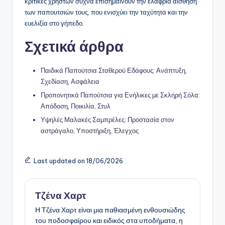
κριτικές χρηστών συχνά επισημαίνουν την ελαφριά αίσθηση
των παπουτσιών τους, που ενισχύει την ταχύτητα και την
ευελιξία στο γήπεδο.
Σχετικά άρθρα
Παιδικά Παπούτσια Σταθερού Εδάφους: Ανάπτυξη,
Σχεδίαση, Ασφάλεια
Προπονητικά Παπούτσια για Ενήλικες με Σκληρή Σόλα:
Απόδοση, Ποικιλία, Στυλ
Υψηλές Μαλακές Σαμπρέλες: Προστασία στον
αστράγαλο, Υποστήριξη, Έλεγχος
Last updated on 18/06/2026
Τζένα Χαρτ
Η Τζένα Χαρτ είναι μια παθιασμένη ενθουσιώδης
του ποδοσφαίρου και ειδικός στα υποδήματα, η