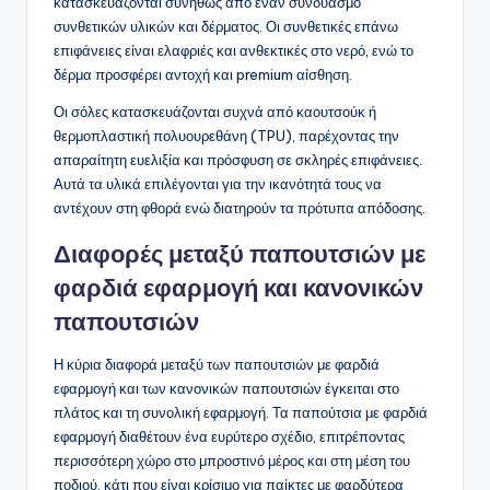
κατασκευάζονται συνήθως από έναν συνδυασμό
συνθετικών υλικών και δέρματος. Οι συνθετικές επάνω
επιφάνειες είναι ελαφριές και ανθεκτικές στο νερό, ενώ το
δέρμα προσφέρει αντοχή και premium αίσθηση.
Οι σόλες κατασκευάζονται συχνά από καουτσούκ ή
θερμοπλαστική πολυουρεθάνη (TPU), παρέχοντας την
απαραίτητη ευελιξία και πρόσφυση σε σκληρές επιφάνειες.
Αυτά τα υλικά επιλέγονται για την ικανότητά τους να
αντέχουν στη φθορά ενώ διατηρούν τα πρότυπα απόδοσης.
Διαφορές μεταξύ παπουτσιών με
φαρδιά εφαρμογή και κανονικών
παπουτσιών
Η κύρια διαφορά μεταξύ των παπουτσιών με φαρδιά
εφαρμογή και των κανονικών παπουτσιών έγκειται στο
πλάτος και τη συνολική εφαρμογή. Τα παπούτσια με φαρδιά
εφαρμογή διαθέτουν ένα ευρύτερο σχέδιο, επιτρέποντας
περισσότερη χώρο στο μπροστινό μέρος και στη μέση του
ποδιού, κάτι που είναι κρίσιμο για παίκτες με φαρδύτερα