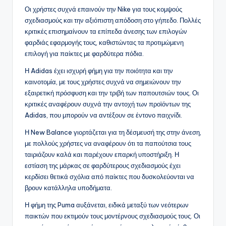
Οι χρήστες συχνά επαινούν την Nike για τους κομψούς
σχεδιασμούς και την αξιόπιστη απόδοση στο γήπεδο. Πολλές
κριτικές επισημαίνουν τα επίπεδα άνεσης των επιλογών
φαρδιάς εφαρμογής τους, καθιστώντας τα προτιμώμενη
επιλογή για παίκτες με φαρδύτερα πόδια.
Η Adidas έχει ισχυρή φήμη για την ποιότητα και την
καινοτομία, με τους χρήστες συχνά να σημειώνουν την
εξαιρετική πρόσφυση και την τριβή των παπουτσιών τους. Οι
κριτικές αναφέρουν συχνά την αντοχή των προϊόντων της
Adidas, που μπορούν να αντέξουν σε έντονο παιχνίδι.
Η New Balance γιορτάζεται για τη δέσμευσή της στην άνεση,
με πολλούς χρήστες να αναφέρουν ότι τα παπούτσια τους
ταιριάζουν καλά και παρέχουν επαρκή υποστήριξη. Η
εστίαση της μάρκας σε φαρδύτερους σχεδιασμούς έχει
κερδίσει θετικά σχόλια από παίκτες που δυσκολεύονται να
βρουν κατάλληλα υποδήματα.
Η φήμη της Puma αυξάνεται, ειδικά μεταξύ των νεότερων
παικτών που εκτιμούν τους μοντέρνους σχεδιασμούς τους. Οι