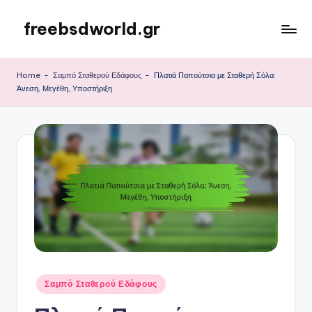
freebsdworld.gr
Skip
to
content
Home
-
Σαμπό Σταθερού Εδάφους
-
Πλατιά Παπούτσια με Σταθερή Σόλα:
Άνεση, Μεγέθη, Υποστήριξη
Posted
Σαμπό Σταθερού Εδάφους
in