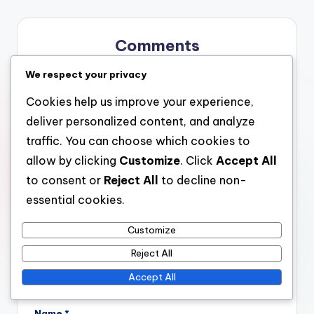
Comments
No comments yet. Why don’t you start the discussion?
We respect your privacy
Cookies help us improve your experience,
Leave a Reply
deliver personalized content, and analyze
Your email address will not be published.
Required fields
traffic. You can choose which cookies to
are marked
*
allow by clicking
Customize
. Click
Accept All
to consent or
Reject All
to decline non-
essential cookies.
Customize
Reject All
Accept All
Name
*