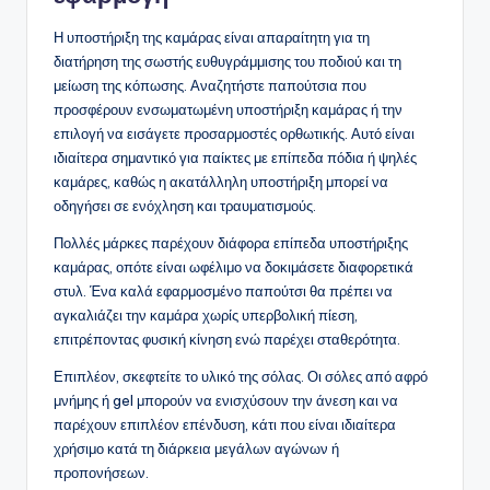
Η υποστήριξη της καμάρας είναι απαραίτητη για τη
διατήρηση της σωστής ευθυγράμμισης του ποδιού και τη
μείωση της κόπωσης. Αναζητήστε παπούτσια που
προσφέρουν ενσωματωμένη υποστήριξη καμάρας ή την
επιλογή να εισάγετε προσαρμοστές ορθωτικής. Αυτό είναι
ιδιαίτερα σημαντικό για παίκτες με επίπεδα πόδια ή ψηλές
καμάρες, καθώς η ακατάλληλη υποστήριξη μπορεί να
οδηγήσει σε ενόχληση και τραυματισμούς.
Πολλές μάρκες παρέχουν διάφορα επίπεδα υποστήριξης
καμάρας, οπότε είναι ωφέλιμο να δοκιμάσετε διαφορετικά
στυλ. Ένα καλά εφαρμοσμένο παπούτσι θα πρέπει να
αγκαλιάζει την καμάρα χωρίς υπερβολική πίεση,
επιτρέποντας φυσική κίνηση ενώ παρέχει σταθερότητα.
Επιπλέον, σκεφτείτε το υλικό της σόλας. Οι σόλες από αφρό
μνήμης ή gel μπορούν να ενισχύσουν την άνεση και να
παρέχουν επιπλέον επένδυση, κάτι που είναι ιδιαίτερα
χρήσιμο κατά τη διάρκεια μεγάλων αγώνων ή
προπονήσεων.