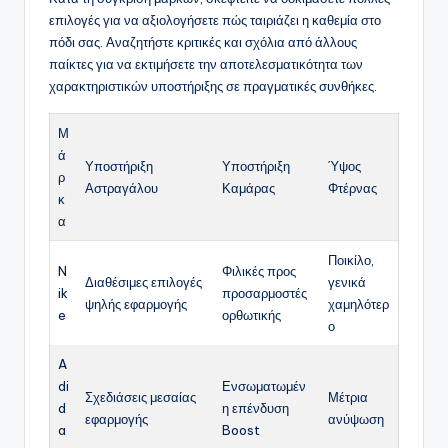
επιλογές για να αξιολογήσετε πώς ταιριάζει η καθεμία στο
πόδι σας. Αναζητήστε κριτικές και σχόλια από άλλους
παίκτες για να εκτιμήσετε την αποτελεσματικότητα των
χαρακτηριστικών υποστήριξης σε πραγματικές συνθήκες.
Μ
ά
Υποστήριξη
Υποστήριξη
Ύψος
ρ
Αστραγάλου
Καμάρας
Φτέρνας
κ
α
Ποικίλο,
N
Φιλικές προς
Διαθέσιμες επιλογές
γενικά
ik
προσαρμοστές
ψηλής εφαρμογής
χαμηλότερ
e
ορθωτικής
ο
A
di
Ενσωματωμέν
Σχεδιάσεις μεσαίας
Μέτρια
d
η επένδυση
εφαρμογής
ανύψωση
a
Boost