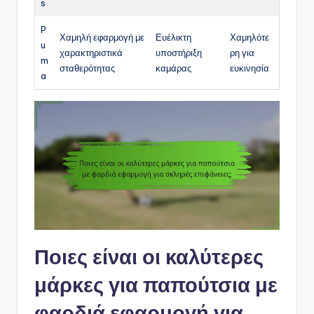
s
P
Χαμηλή εφαρμογή με
Ευέλικτη
Χαμηλότε
u
χαρακτηριστικά
υποστήριξη
ρη για
m
σταθερότητας
καμάρας
ευκινησία
a
Ποιες είναι οι καλύτερες
μάρκες για παπούτσια με
φαρδιά εφαρμογή για