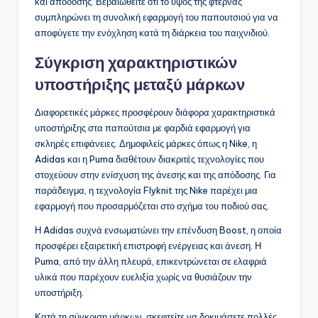
και απόδοσης. Βεβαιωθείτε ότι το ύψος της φτέρνας
συμπληρώνει τη συνολική εφαρμογή του παπουτσιού για να
αποφύγετε την ενόχληση κατά τη διάρκεια του παιχνιδιού.
Σύγκριση χαρακτηριστικών
υποστήριξης μεταξύ μάρκων
Διαφορετικές μάρκες προσφέρουν διάφορα χαρακτηριστικά
υποστήριξης στα παπούτσια με φαρδιά εφαρμογή για
σκληρές επιφάνειες. Δημοφιλείς μάρκες όπως η Nike, η
Adidas και η Puma διαθέτουν διακριτές τεχνολογίες που
στοχεύουν στην ενίσχυση της άνεσης και της απόδοσης. Για
παράδειγμα, η τεχνολογία Flyknit της Nike παρέχει μια
εφαρμογή που προσαρμόζεται στο σχήμα του ποδιού σας.
Η Adidas συχνά ενσωματώνει την επένδυση Boost, η οποία
προσφέρει εξαιρετική επιστροφή ενέργειας και άνεση. Η
Puma, από την άλλη πλευρά, επικεντρώνεται σε ελαφριά
υλικά που παρέχουν ευελιξία χωρίς να θυσιάζουν την
υποστήριξη.
Κατά τη σύγκριση μάρκων, σκεφτείτε να δοκιμάσετε πολλές