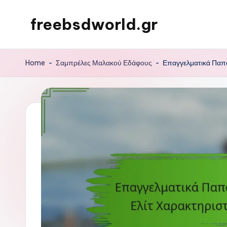
freebsdworld.gr
Skip
to
content
Home
-
Σαμπρέλες Μαλακού Εδάφους
-
Επαγγελματικά Παπο