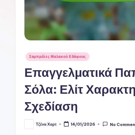
Posted
Σαμπρέλες Μαλακού Εδάφους
in
Επαγγελματικά Πα
Σόλα: Ελίτ Χαρακτη
Σχεδίαση
Τζένα Χαρτ
14/01/2026
No Commen
Posted
by