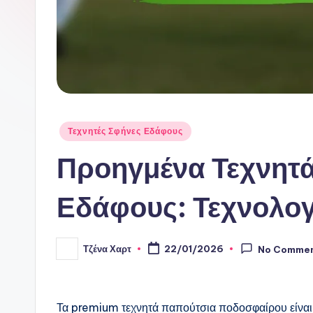
Posted
Τεχνητές Σφήνες Εδάφους
in
Προηγμένα Τεχνητ
Εδάφους: Τεχνολογί
Τζένα Χαρτ
22/01/2026
No Comme
Posted
by
Τα premium τεχνητά παπούτσια ποδοσφαίρου είναι 