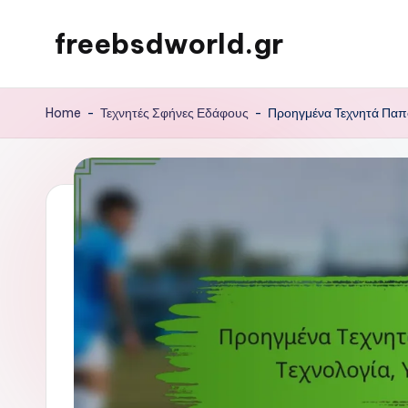
freebsdworld.gr
Skip
to
content
Home
-
Τεχνητές Σφήνες Εδάφους
-
Προηγμένα Τεχνητά Παπο