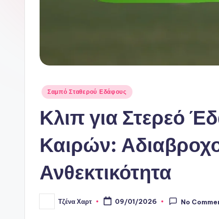
Posted
Σαμπό Σταθερού Εδάφους
in
Κλιπ για Στερεό Έ
Καιρών: Αδιαβροχ
Ανθεκτικότητα
Τζένα Χαρτ
09/01/2026
No Comme
Posted
by