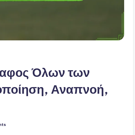
δαφος Όλων των
οποίηση, Αναπνοή,
nts