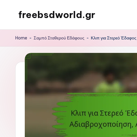
freebsdworld.gr
Skip
to
content
Home
-
Σαμπό Σταθερού Εδάφους
-
Κλιπ για Στερεό Έδαφο