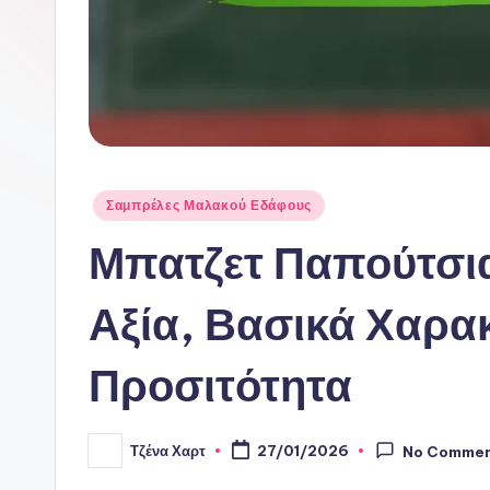
Posted
Σαμπρέλες Μαλακού Εδάφους
in
Μπατζετ Παπούτσια
Αξία, Βασικά Χαρα
Προσιτότητα
Τζένα Χαρτ
27/01/2026
No Comme
Posted
by