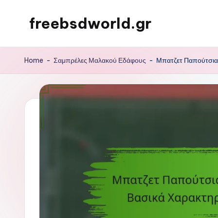
freebsdworld.gr
Skip
to
content
Home
-
Σαμπρέλες Μαλακού Εδάφους
-
Μπατζετ Παπούτσια 