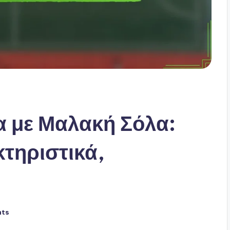
 με Μαλακή Σόλα:
κτηριστικά,
nts