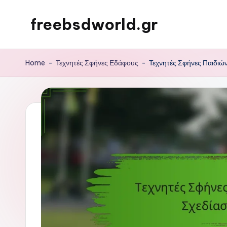
freebsdworld.gr
Skip
to
content
Home
-
Τεχνητές Σφήνες Εδάφους
-
Τεχνητές Σφήνες Παιδιώ